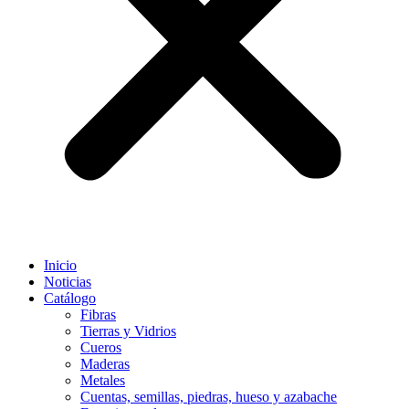
Inicio
Noticias
Catálogo
Fibras
Tierras y Vidrios
Cueros
Maderas
Metales
Cuentas, semillas, piedras, hueso y azabache