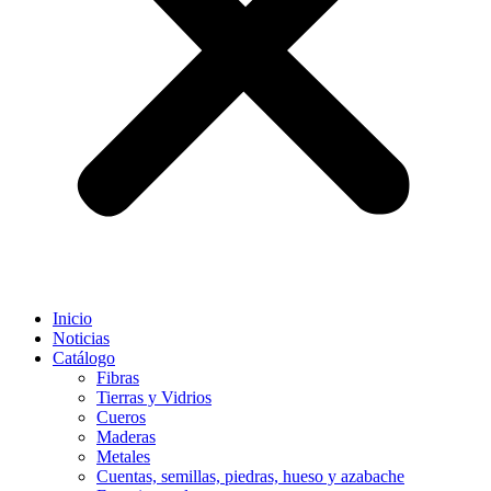
Inicio
Noticias
Catálogo
Fibras
Tierras y Vidrios
Cueros
Maderas
Metales
Cuentas, semillas, piedras, hueso y azabache