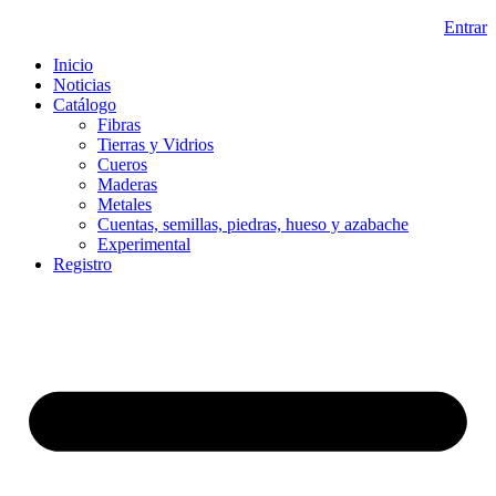
Ir
Entrar
al
Inicio
contenido
Noticias
Catálogo
Fibras
Tierras y Vidrios
Cueros
Maderas
Metales
Cuentas, semillas, piedras, hueso y azabache
Experimental
Registro