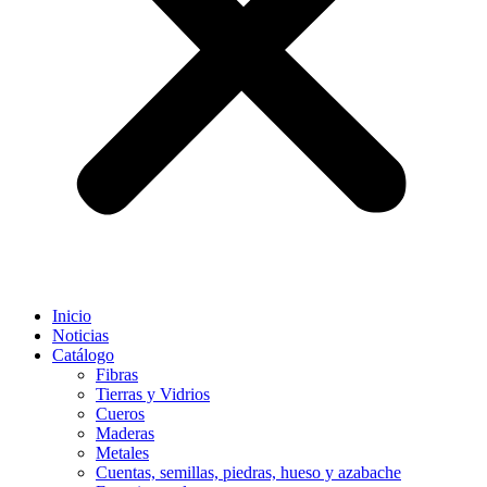
Inicio
Noticias
Catálogo
Fibras
Tierras y Vidrios
Cueros
Maderas
Metales
Cuentas, semillas, piedras, hueso y azabache