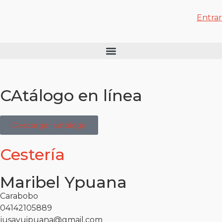
Entrar
CAtálogo en línea
Descargar catálogo
Cestería
Maribel Ypuana
Carabobo
04142105889
jusayuipuana@gmail.com