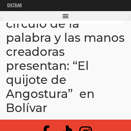
ENTRAR
Conversatorio El
círculo de la
palabra y las manos
creadoras
presentan: “El
quijote de
Angostura” en
Bolívar