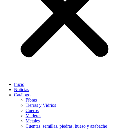
Inicio
Noticias
Catálogo
Fibras
Tierras y Vidrios
Cueros
Maderas
Metales
Cuentas, semillas, piedras, hueso y azabache