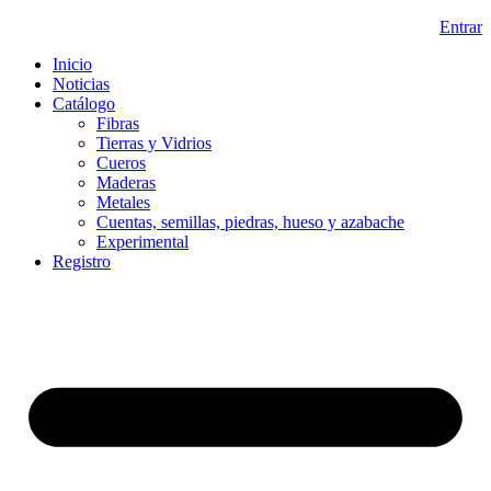
Ir
Entrar
al
Inicio
contenido
Noticias
Catálogo
Fibras
Tierras y Vidrios
Cueros
Maderas
Metales
Cuentas, semillas, piedras, hueso y azabache
Experimental
Registro