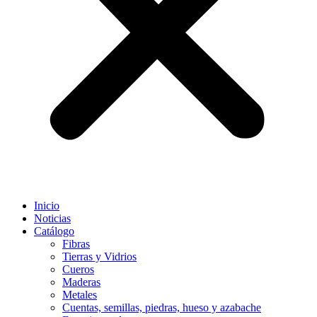
Inicio
Noticias
Catálogo
Fibras
Tierras y Vidrios
Cueros
Maderas
Metales
Cuentas, semillas, piedras, hueso y azabache