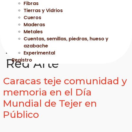
Fibras
Tierras y Vidrios
Cueros
Maderas
Metales
Cuentas, semillas, piedras, hueso y
Autor:
Tecnologia
azabache
Experimental
Red Arte
Registro
Caracas teje comunidad y
memoria en el Día
Mundial de Tejer en
Público